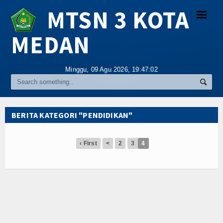
MTSN 3 KOTA
☰
MEDAN
Religi
Minggu, 09 Agu 2026,
19:47:02
Tokoh
Hikmah
BERITA KATEGORI "PENDIDIKAN"
Tentang Kami
‹ First
<
2
3
4
Video
Gallery
Agenda
Index Berita