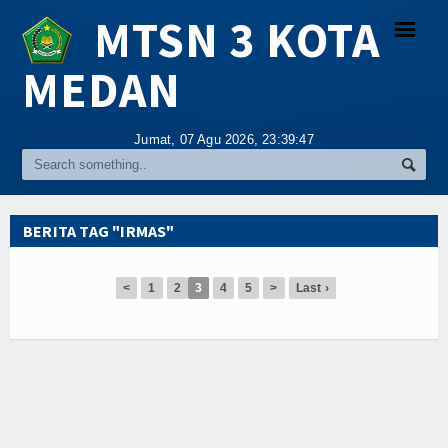
MTSN 3 KOTA
☰
MEDAN
Religi
Jumat, 07 Agu 2026,
23:39:47
Tokoh
Hikmah
BERITA TAG "IRMAS"
Tentang Kami
<
1
2
3
4
5
>
Last ›
Video
Gallery
Agenda
Index Berita