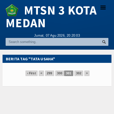
MTSN 3 KOTA
☰
MEDAN
Religi
Jumat, 07 Agu 2026,
20:20:03
Tokoh
Hikmah
BERITA TAG "TATA USAHA"
Tentang Kami
‹ First
<
299
300
301
302
>
Video
Gallery
Agenda
Index Berita