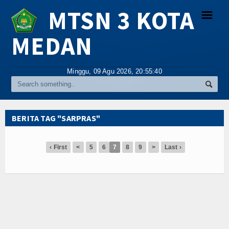
MTSN 3 KOTA
☰
MEDAN
Religi
Minggu, 09 Agu 2026,
20:55:40
Tokoh
Hikmah
BERITA TAG "SARPRAS"
Tentang Kami
‹ First
<
5
6
7
8
9
>
Last ›
Video
Gallery
Agenda
Index Berita